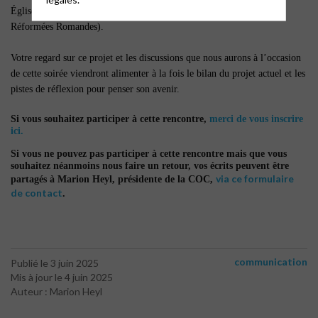
Églises partenaires du projet ainsi que de la Conférence des Églises
Réformées Romandes).
Votre regard sur ce projet et les discussions que nous aurons à l’occasion
de cette soirée viendront alimenter à la fois le bilan du projet actuel et les
pistes de réflexion pour penser son avenir.
Si vous souhaitez participer à cette rencontre,
merci de vous inscrire
ici.
Si vous ne pouvez pas participer à cette rencontre mais que vous
souhaitez néanmoins nous faire un retour, vos écrits peuvent être
via ce formulaire
partagés à Marion Heyl, présidente de la COC,
de contact
.
communication
Publié le 3 juin 2025
Mis à jour le 4 juin 2025
Auteur : Marion Heyl