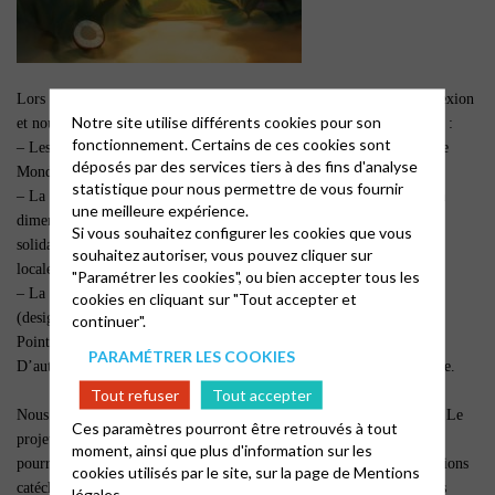
Lors de cette rencontre, nous vous présenterons les enjeux de la réflexion
Notre site utilise différents cookies pour son
et nous vous proposerons plusieurs pistes à partir desquelles partager :
fonctionnement. Certains de ces cookies sont
– Les avantages et les inconvénients selon vous de le lier à la Journée
déposés par des services tiers à des fins d'analyse
Mondiale de Prière
statistique pour nous permettre de vous fournir
– La pertinence d’un projet qui vise à la fois à ouvrir les enfants à la
une meilleure expérience.
dimension de l’Eglise universelle, à l’apprentissage du don et de la
Si vous souhaitez configurer les cookies que vous
solidarité, et à faire une place aux enfants au sein de la communauté
souhaitez autoriser, vous pouvez cliquer sur
locale.
"Paramétrer les cookies", ou bien accepter tous les
– La manière dont vous recevez les propositions actuellement faites
cookies en cliquant sur "Tout accepter et
(design et contenu du tract, propositions complémentaires sur
continuer".
PointKT…) et ce qu’il faudrait améliorer.
PARAMÉTRER LES COOKIES
D’autres questions pourront évidemment émerger lors de la rencontre.
Tout refuser
Tout accepter
Nous tenons à préciser que cette rencontre ne sera pas décisionnaire. Le
Ces paramètres pourront être retrouvés à tout
projet d’offrande est porté dans le cadre de la CPLR et c’est elle qui
moment, ainsi que plus d'information sur les
pourra décider de son avenir, sur avis de la coordination des orientations
cookies utilisés par le site, sur la page de
Mentions
catéchétiques qui rassemble des responsables de la catéchèse des trois
légales.