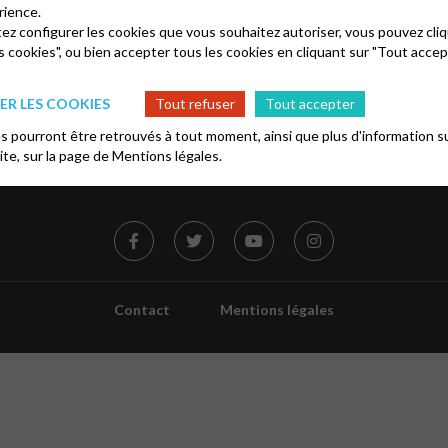
rience.
mer
S’informer
tez configurer les cookies que vous souhaitez autoriser, vous pouvez cliq
s cookies", ou bien accepter tous les cookies en cliquant sur "Tout accep
 KT et jeunesse
Accueillir des mineurs en Église
FD
Stop violences
R LES COOKIES
Tout refuser
Tout accepter
es catéchètes
Ressources
 pourront être retrouvés à tout moment, ainsi que plus d'information su
site, sur la page de
Mentions légales.
Contact
Mentions légales