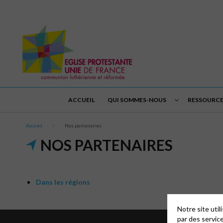
ACCUEIL
QUI SOMMES-NOUS
RESSOURCE
Accueil
Nos partenaires
NOS PARTENAIRES
Dans les régions
Notre site uti
par des servic