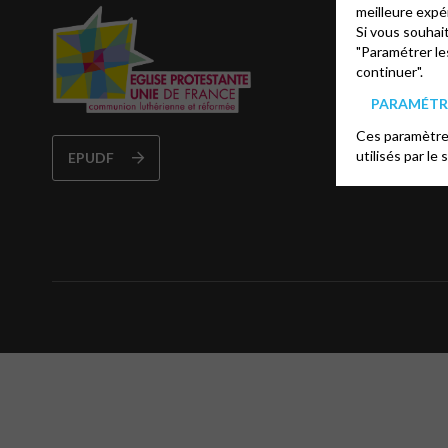
meilleure expé
Se for
Si vous souhai
"Paramétrer le
WE national
continuer".
BAFA et BA
PARAMÉTRE
Le bistrot d
Ces paramètres
Godly Play
utilisés par le 
EPUDF