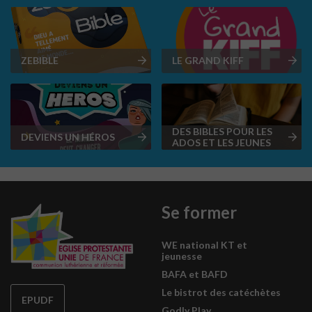
ZEBIBLE
LE GRAND KIFF
DES BIBLES POUR LES
DEVIENS UN HÉROS
ADOS ET LES JEUNES
Se former
WE national KT et
jeunesse
BAFA et BAFD
Le bistrot des catéchètes
EPUDF
Godly Play