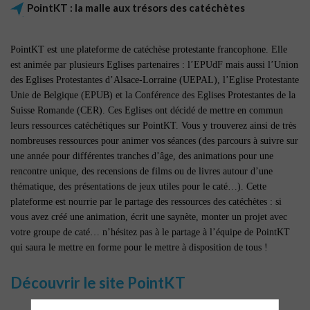
PointKT : la malle aux trésors des catéchètes
PointKT est une plateforme de catéchèse protestante francophone. Elle
est animée par plusieurs Eglises partenaires : l’EPUdF mais aussi l’Union
des Eglises Protestantes d’Alsace-Lorraine (UEPAL), l’Eglise Protestante
Unie de Belgique (EPUB) et la Conférence des Eglises Protestantes de la
Suisse Romande (CER). Ces Eglises ont décidé de mettre en commun
leurs ressources catéchétiques sur PointKT. Vous y trouverez ainsi de très
nombreuses ressources pour animer vos séances (des parcours à suivre sur
une année pour différentes tranches d’âge, des animations pour une
rencontre unique, des recensions de films ou de livres autour d’une
thématique, des présentations de jeux utiles pour le caté…). Cette
plateforme est nourrie par le partage des ressources des catéchètes : si
vous avez créé une animation, écrit une saynète, monter un projet avec
votre groupe de caté… n’hésitez pas à le partage à l’équipe de PointKT
qui saura le mettre en forme pour le mettre à disposition de tous !
Découvrir le site PointKT