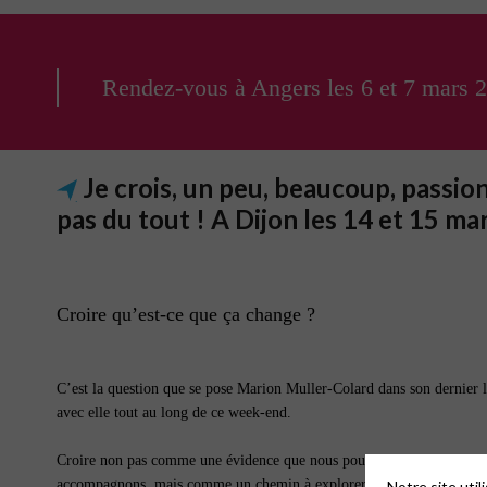
Rendez-vous à Angers les 6 et 7 mars 
Je crois, un peu, beaucoup, passion
pas du tout ! A Dijon les 14 et 15 ma
Croire qu’est-ce que ça change ?
C’est la question que se pose Marion Muller-Colard dans son dernier 
avec elle tout au long de ce week-end.
Croire non pas comme une évidence que nous pourrions transmettre au
accompagnons, mais comme un chemin à explorer avec elles et eux. Un
Notre site uti