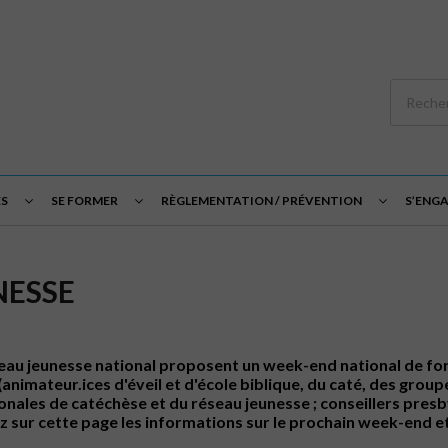
S
SE FORMER
RÈGLEMENTATION / PRÉVENTION
S’ENG
NESSE
réseau jeunesse national proposent un week-end national de fo
 (animateur.ices d'éveil et d'école biblique, du caté, des gro
les de catéchèse et du réseau jeunesse ; conseillers presby
z sur cette page les informations sur le prochain week-end et