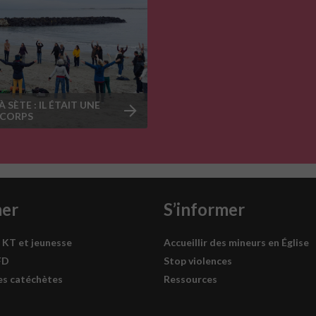
À SÈTE : IL ÉTAIT UNE
E CORPS
mer
S’informer
 KT et jeunesse
Accueillir des mineurs en Église
FD
Stop violences
es catéchètes
Ressources