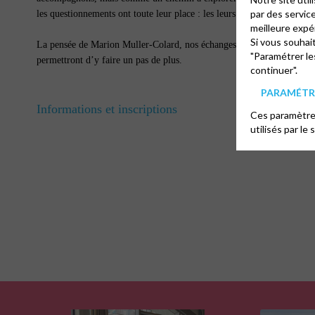
par des servic
les questionnements ont toute leur place : les leurs et les nôtres.
meilleure expé
Si vous souhai
La pensée de Marion Muller-Colard, nos échanges et l’expérimentatio
"Paramétrer le
permettront d’y faire un pas de plus.
continuer".
PARAMÉTRE
Informations et inscriptions
Ces paramètres
utilisés par le 