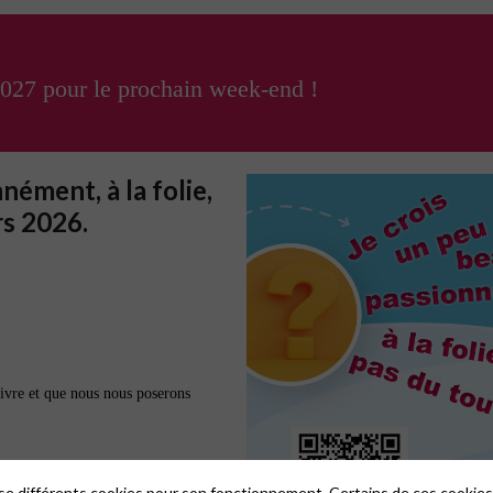
2027 pour le prochain week-end !
nément, à la folie,
rs 2026.
livre et que nous nous poserons
x enfants et aux jeunes que nous
 chemin sur lequel les doutes et
lise différents cookies pour son fonctionnement. Certains de ces cooki