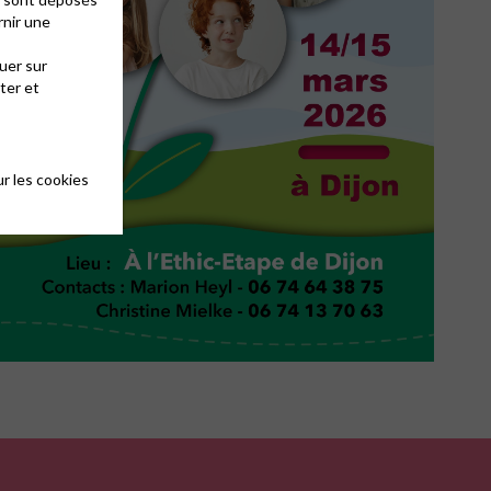
rnir une
uer sur
ter et
r les cookies