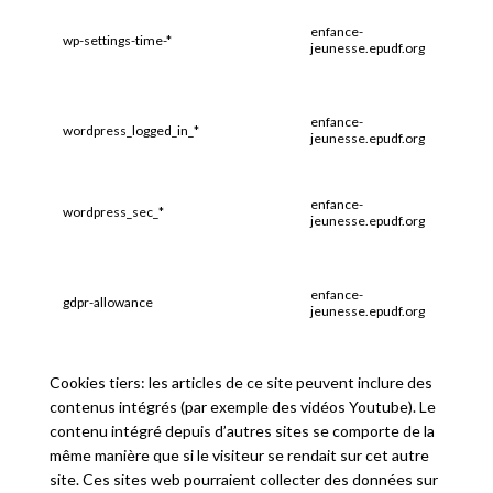
enfance-
wp-settings-time-*
1 an
jeunesse.epudf.org
enfance-
wordpress_logged_in_*
1 an
jeunesse.epudf.org
enfance-
wordpress_sec_*
Sessio
jeunesse.epudf.org
enfance-
gdpr-allowance
1 an
jeunesse.epudf.org
Cookies tiers: les articles de ce site peuvent inclure des
contenus intégrés (par exemple des vidéos Youtube). Le
contenu intégré depuis d’autres sites se comporte de la
même manière que si le visiteur se rendait sur cet autre
site. Ces sites web pourraient collecter des données sur