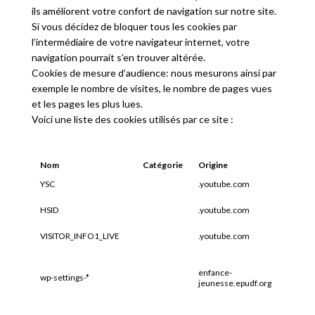
ils améliorent votre confort de navigation sur notre site.
Si vous décidez de bloquer tous les cookies par
l’intermédiaire de votre navigateur internet, votre
navigation pourrait s’en trouver altérée.
Cookies de mesure d’audience: nous mesurons ainsi par
exemple le nombre de visites, le nombre de pages vues
et les pages les plus lues.
Voici une liste des cookies utilisés par ce site :
Nom
Catégorie
Origine
Expirat
YSC
.youtube.com
Sessio
HSID
.youtube.com
2 ans
VISITOR_INFO1_LIVE
.youtube.com
6 mois
enfance-
wp-settings-*
1 an
jeunesse.epudf.org