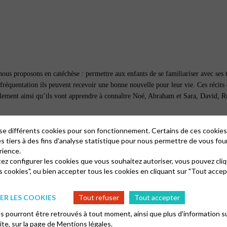
ous proposons en catéchèse : permettre aux enfants de se familiariser avec ses text
rs fréquentation ils peuvent recevoir une bonne nouvelle pour leur vie. Ces récits 
ipalement ainsi qu’ils vont apprendre à connaître Noé, Abraham et Sara, David, R
ique
lise différents cookies pour son fonctionnement. Certains de ces cooki
es tiers à des fins d'analyse statistique pour nous permettre de vous fou
rience.
tez configurer les cookies que vous souhaitez autoriser, vous pouvez cliq
d'autres
s cookies", ou bien accepter tous les cookies en cliquant sur "Tout accep
mais aussi ailleurs des possibilités de se placer ensemble devant le texte bibl
R LES COOKIES
Tout refuser
Tout accepter
nts » pour nous mettre ensemble à l’écoute de ce que le texte biblique nous dit
 pourront être retrouvés à tout moment, ainsi que plus d'information su
site, sur la page de
Mentions légales.