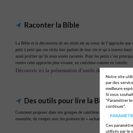
Raconter la Bible
La Bible et la découverte de ses récits est au coeur de l’approche que n
petit à petit que ces récits leur parlent de leur vie et qu’à travers leu
aussi profiter qu’ils nous soient racontés. Pour les petits c’est princ
rendre cette approche plus vivante, en catéchèse comme en famille.
Découvrir ici la présentation d’outils de narration bibl
Notre site uti
par des servic
meilleure expé
Si vous souhai
Des outils pour lire la Bible avec 
"Paramétrer le
continuer".
Comment proposer dans nos groupes de catéchèse, nos groupes de jeunes 
PARAMÉTRE
ensemble, de rompre avec les postures de « sachants » et d’ « apprena
Ces paramètres
utilisés par le 