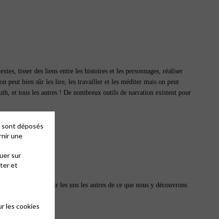
es, tisser des liens entre les histoires et les personnages, réaliser
on peut bien sûr les lire, les travailler et les méditer mais on peut
uth, et tous les autres ! De nombreux outils de narration existent pour
es sont déposés
rnir une
uer sur
ter et
ique, de nous nourrir les uns les autres de ce que nous y découvrons
 pour aujourd’hui ?
r les cookies