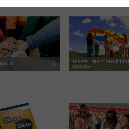
LES ATELIERS "T'ES OÙ" ET 
OLOGUE
DÉRIVÉS