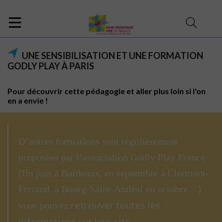
UNE SENSIBILISATION ET UNE FORMATION
GODLY PLAY À PARIS
Pour découvrir cette pédagogie et aller plus loin si l'on
en a envie !
D’autres formations sont régulièrement
proposées par l’association Godly Play France
(fin juin à Bordeaux, en septembre à Clermont-
Ferrand, à Bourg-Saint-Andéol en octobre…) :
retrouver toutes les
vous pouvez
informations sur leur site
.