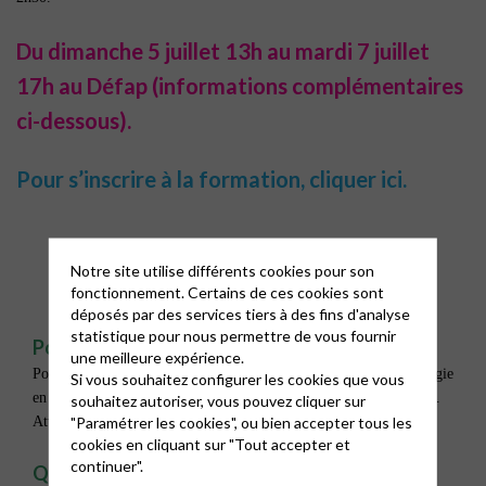
Du dimanche 5 juillet 13h au mardi 7 juillet
17h au Défap (informations complémentaires
ci-dessous).
Pour s’inscrire à la formation, cliquer ici.
Notre site utilise différents cookies pour son
fonctionnement. Certains de ces cookies sont
déposés par des services tiers à des fins d'analyse
statistique pour nous permettre de vous fournir
Pour qui ?
une meilleure expérience.
Pour tout adulte désireux de se former pour développer la pédagogie
Si vous souhaitez configurer les cookies que vous
en paroisse, en école ou collège, dans les hôpitaux ou en famille…
souhaitez autoriser, vous pouvez cliquer sur
"Paramétrer les cookies", ou bien accepter tous les
Attention, le nombre de places est limité !
cookies en cliquant sur "Tout accepter et
continuer".
Quand ?